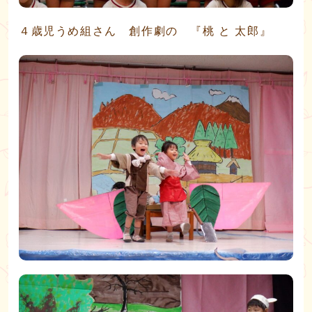
４歳児うめ組さん 創作劇の 『桃 と 太郎』