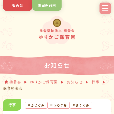
Skip
梅香会
浦田保育園
to
content
お知らせ
梅香会
ゆりかご保育園
お知らせ
行事
保育発表会
行事
ふじぐみ
うめぐみ
きくぐみ