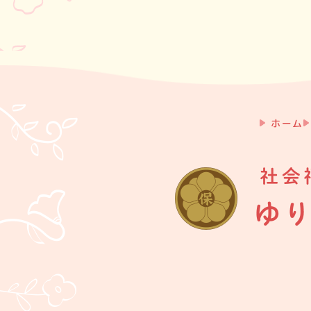
シ
ョ
ン
ホーム