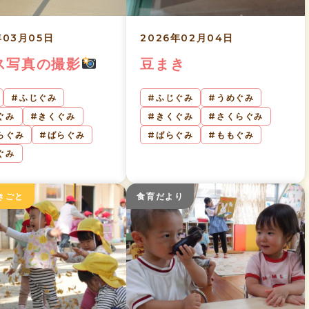
年03月05日
2026年02月04日
ス写真の撮影
豆まき
ふじぐみ
ふじぐみ
うめぐみ
ぐみ
きくぐみ
きくぐみ
さくらぐみ
らぐみ
ばらぐみ
ばらぐみ
ももぐみ
ぐみ
きごと
食育だより