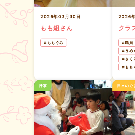
2026年03月30日
2026
もも組さん
クラ
ももぐみ
職員
うめ
さく
もも
行事
日々ので