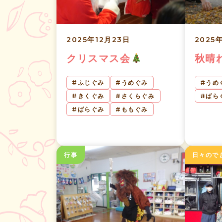
2025年12月23日
2025
クリスマス会
秋晴
ふじぐみ
うめぐみ
うめ
きくぐみ
さくらぐみ
ばら
ばらぐみ
ももぐみ
行事
日々ので