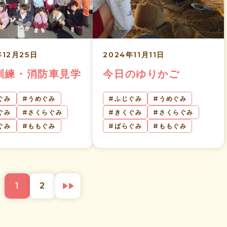
年12月25日
2024年11月11日
訓練・消防車見学
今日のゆりかご
ぐみ
うめぐみ
ふじぐみ
うめぐみ
ぐみ
さくらぐみ
きくぐみ
さくらぐみ
ぐみ
ももぐみ
ばらぐみ
ももぐみ
1
2