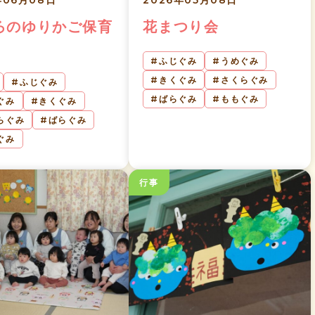
年06月08日
2026年05月08日
ろのゆりかご保育
花まつり会
ふじぐみ
うめぐみ
きくぐみ
さくらぐみ
ふじぐみ
ばらぐみ
ももぐみ
ぐみ
きくぐみ
らぐみ
ばらぐみ
ぐみ
行事