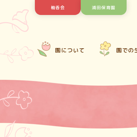
Skip
梅香会
浦田保育園
to
content
園について
園での