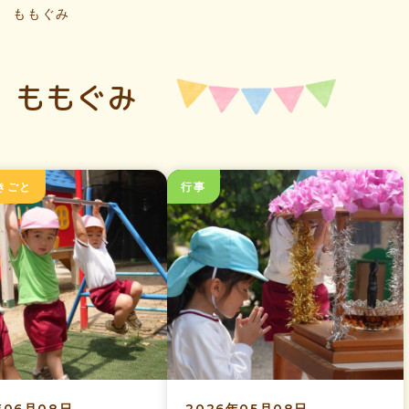
ももぐみ
ももぐみ
きごと
行事