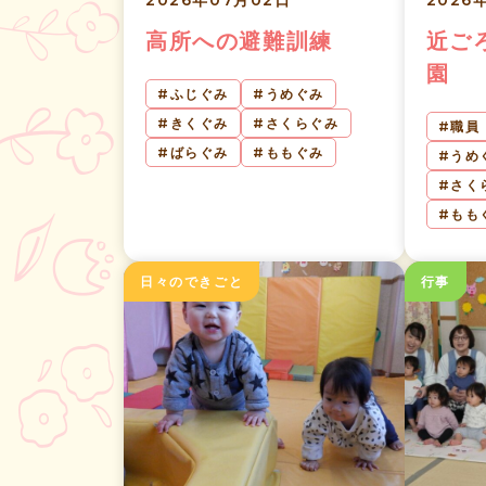
2026年07月02日
2026
高所への避難訓練
近ご
園
ふじぐみ
うめぐみ
きくぐみ
さくらぐみ
職員
ばらぐみ
ももぐみ
うめ
さく
もも
日々のできごと
行事