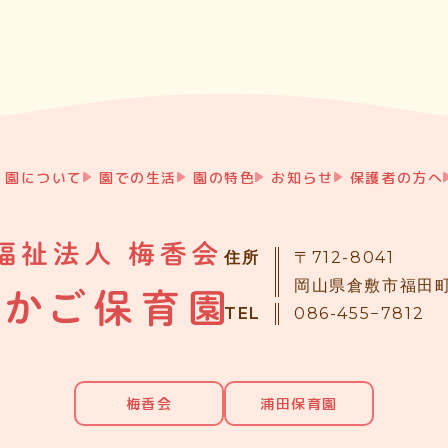
園について
園での生活
園の特色
お知らせ
保護者の方へ
住所
〒712-8041
岡山県倉敷市福田町
TEL
086-455−7812
梅香会
浦田保育園