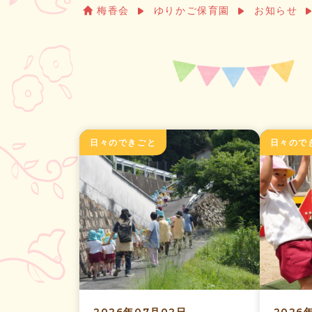
梅香会
ゆりかご保育園
お知らせ
日々のできごと
日々ので