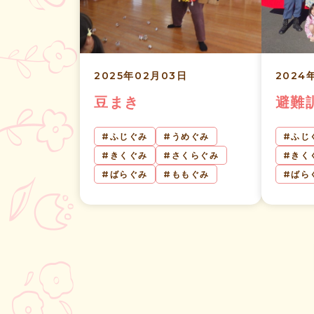
2025年02月03日
2024
豆まき
避難
ふじぐみ
うめぐみ
ふじ
きくぐみ
さくらぐみ
きく
ばらぐみ
ももぐみ
ばら
投
稿
ナ
ビ
ゲ
ー