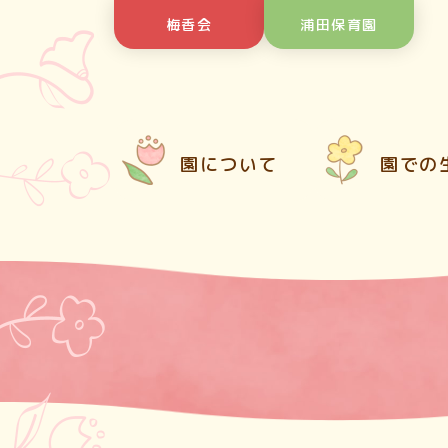
Skip
梅香会
浦田保育園
to
content
園について
園での