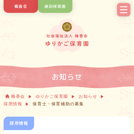
Skip
梅香会
浦田保育園
to
content
お知らせ
梅香会
ゆりかご保育園
お知らせ
採用情報
保育士・保育補助の募集
採用情報