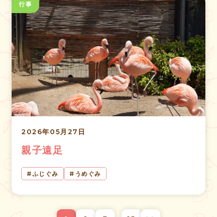
行事
2026年05月27日
親子遠足
ふじぐみ
うめぐみ
投
…