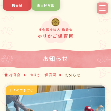
Skip
梅香会
浦田保育園
to
content
お知らせ
梅香会
ゆりかご保育園
お知らせ
日々のできごと