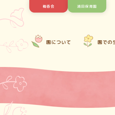
Skip
梅香会
浦田保育園
to
content
園について
園での