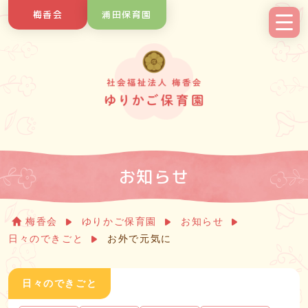
Skip
梅香会
浦田保育園
to
content
お知らせ
梅香会
ゆりかご保育園
お知らせ
日々のできごと
お外で元気に
日々のできごと