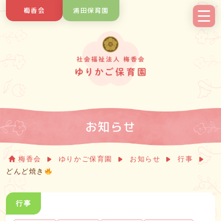
Skip
梅香会
浦田保育園
to
content
お知らせ
梅香会
ゆりかご保育園
お知らせ
行事
どんど焼き
行事