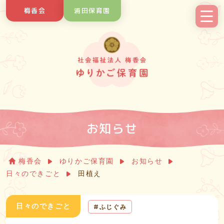
Skip
梅香会
浦田保育園
to
content
お知らせ
梅香会
ゆりかご保育園
お知らせ
日々のできごと
田植え
日々のできごと
ふじぐみ