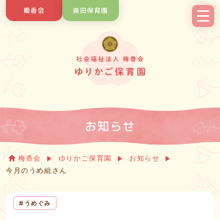
Skip
梅香会
浦田保育園
to
content
お知らせ
梅香会
ゆりかご保育園
お知らせ
今月のうめ組さん
うめぐみ