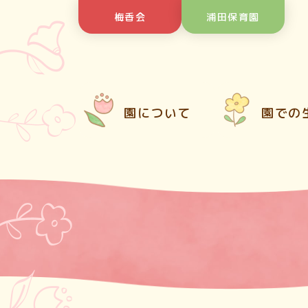
Skip
梅香会
浦田保育園
to
content
園について
園での