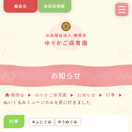
Skip
梅香会
浦田保育園
to
content
お知らせ
梅香会
ゆりかご保育園
お知らせ
行事
ぬいぐるみミュージカルを見に行きました
行事
ふじぐみ
うめぐみ