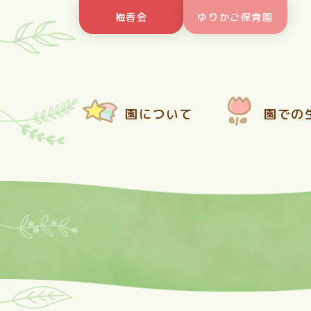
Skip
梅香会
ゆりかご保育園
to
content
園について
園での