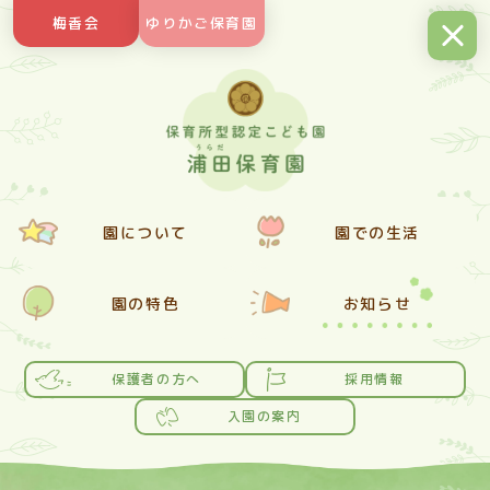
Skip
梅香会
ゆりかご保育園
to
content
園について
園での生活
園の特色
お知らせ
保護者の方へ
採用情報
入園の案内