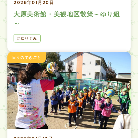
2026年01月20日
大原美術館・美観地区散策～ゆり組
～
ゆりぐみ
日々のできごと