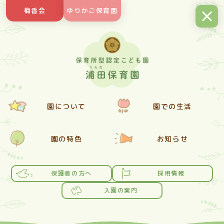
Skip
梅香会
ゆりかご保育園
to
content
園について
園での生活
園の特色
お知らせ
保護者の方へ
採用情報
入園の案内