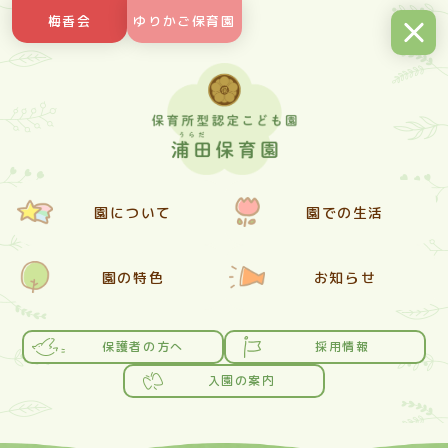
Skip
梅香会
ゆりかご保育園
to
content
園について
園での生活
園の特色
お知らせ
保護者の方へ
採用情報
入園の案内