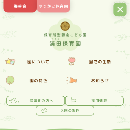
Skip
梅香会
ゆりかご保育園
to
content
園について
園での生活
園の特色
お知らせ
保護者の方へ
採用情報
入園の案内