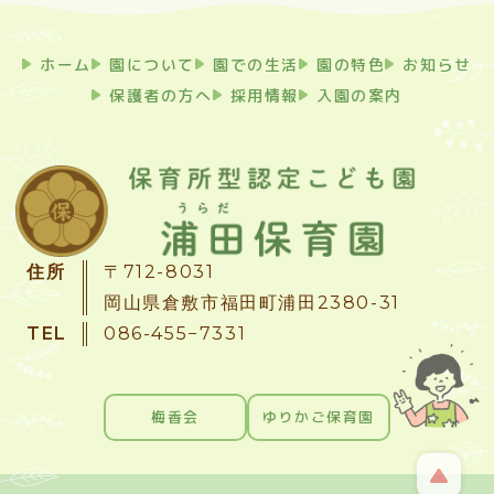
ホーム
園について
園での生活
園の特色
お知らせ
保護者の方へ
採用情報
入園の案内
住所
〒712-8031
岡山県倉敷市福田町浦田2380-31
TEL
086-455−7331
梅香会
ゆりかご保育園