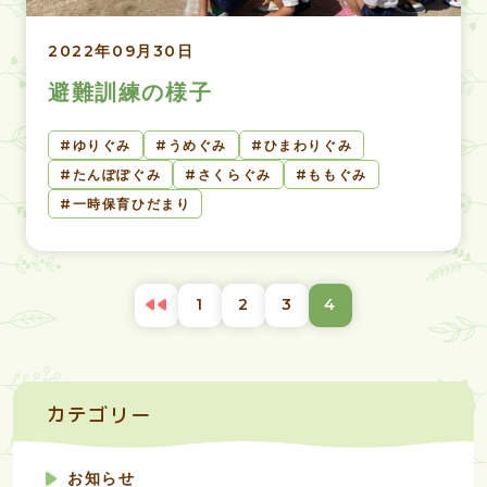
2022年09月30日
避難訓練の様子
ゆりぐみ
うめぐみ
ひまわりぐみ
たんぽぽぐみ
さくらぐみ
ももぐみ
一時保育ひだまり
投
1
2
3
4
稿
ナ
ビ
ゲ
ー
カテゴリー
シ
ョ
ン
お知らせ