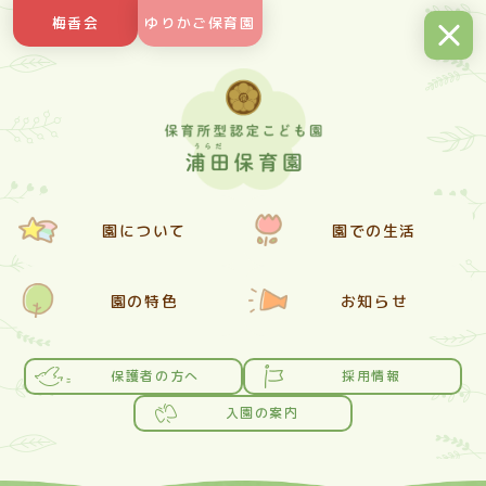
Skip
梅香会
ゆりかご保育園
to
content
園について
園での生活
園の特色
お知らせ
保護者の方へ
採用情報
入園の案内